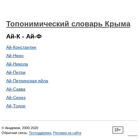
Топонимический словарь Крыма
Ай-К - Ай-Ф
Ай-Константин
Ай-Неро
Ай-Никола
Ай-Петри
Ай-Петринская яйла
Ай-Савва
Ай-Серез
Ай-Тодор
© Академик, 2000-2026
18+
Обратная связь:
Техподдержка
,
Реклама на сайте